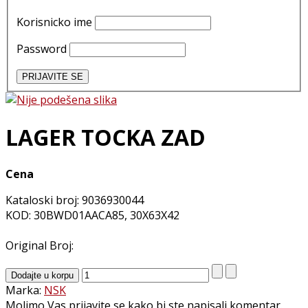
Korisnicko ime
Password
LAGER TOCKA ZAD
Cena
Kataloski broj: 9036930044
KOD: 30BWD01AACA85, 30X63X42
Original Broj:
Marka:
NSK
Molimo Vas prijavite se kako bi ste napisali komentar.