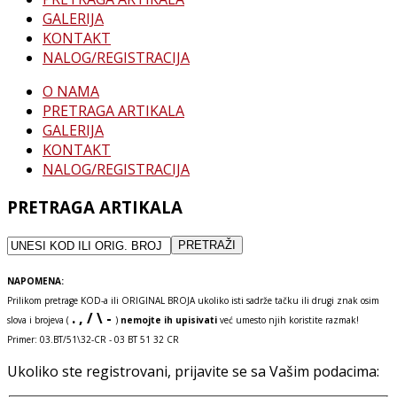
GALERIJA
KONTAKT
NALOG/REGISTRACIJA
O NAMA
PRETRAGA ARTIKALA
GALERIJA
KONTAKT
NALOG/REGISTRACIJA
PRETRAGA ARTIKALA
NAPOMENA:
Prilikom pretrage KOD-a ili ORIGINAL BROJA ukoliko isti sadrže tačku ili drugi znak osim
. , / \ -
slova i brojeva (
)
nemojte ih upisivati
već umesto njih koristite razmak!
Primer: 03.BT/51\32-CR - 03 BT 51 32 CR
Ukoliko ste registrovani, prijavite se sa Vašim podacima: