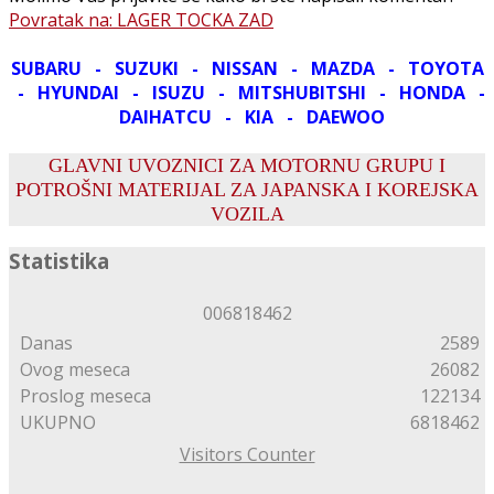
Povratak na: LAGER TOCKA ZAD
SUBARU - SUZUKI - NISSAN - MAZDA - TOYOTA
- HYUNDAI - ISUZU - MITSHUBITSHI - HONDA -
DAIHATCU - KIA - DAEWOO
GLAVNI UVOZNICI ZA MOTORNU GRUPU I
POTROŠNI MATERIJAL ZA JAPANSKA I KOREJSKA
VOZILA
Statistika
0
0
6
8
1
8
4
6
2
Danas
2589
Ovog meseca
26082
Proslog meseca
122134
UKUPNO
6818462
Visitors Counter