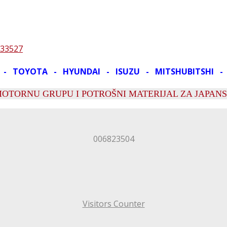
633527
 - TOYOTA - HYUNDAI - ISUZU - MITSHUBITSHI 
MOTORNU GRUPU I POTROŠNI MATERIJAL ZA JAPANS
0
0
6
8
2
3
5
0
4
Visitors Counter