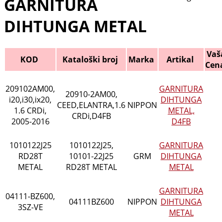
GARNITURA
DIHTUNGA METAL
Vaš
KOD
Kataloški broj
Marka
Artikal
Cen
209102AM00,
GARNITURA
20910-2AM00,
i20,i30,ix20,
DIHTUNGA
CEED,ELANTRA,1.6
NIPPON
1.6 CRDi,
METAL,
CRDi,D4FB
2005-2016
D4FB
1010122J25
1010122J25,
GARNITURA
RD28T
10101-22J25
GRM
DIHTUNGA
METAL
RD28T METAL
METAL
GARNITURA
04111-BZ600,
04111BZ600
NIPPON
DIHTUNGA
3SZ-VE
METAL