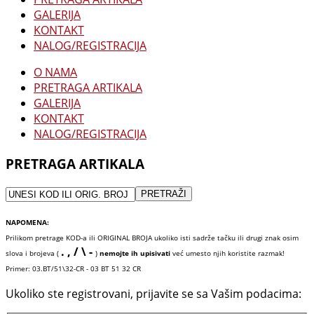
GALERIJA
KONTAKT
NALOG/REGISTRACIJA
O NAMA
PRETRAGA ARTIKALA
GALERIJA
KONTAKT
NALOG/REGISTRACIJA
PRETRAGA ARTIKALA
NAPOMENA:
Prilikom pretrage KOD-a ili ORIGINAL BROJA ukoliko isti sadrže tačku ili drugi znak osim
. , / \ -
slova i brojeva (
)
nemojte ih upisivati
već umesto njih koristite razmak!
Primer: 03.BT/51\32-CR - 03 BT 51 32 CR
Ukoliko ste registrovani, prijavite se sa Vašim podacima: