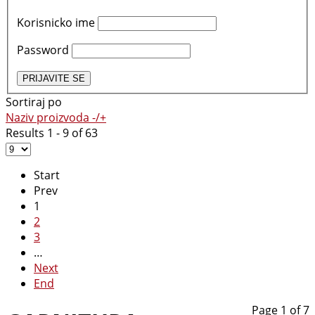
Korisnicko ime
Password
Sortiraj po
Naziv proizvoda -/+
Results 1 - 9 of 63
Start
Prev
1
2
3
…
Next
End
Page 1 of 7