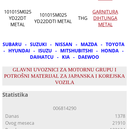
101015M025
GARNITURA
101015M025
YD22DT
THG
DIHTUNGA
YD22DDTI METAL
METAL
METAL
SUBARU - SUZUKI - NISSAN - MAZDA - TOYOTA
- HYUNDAI - ISUZU - MITSHUBITSHI - HONDA -
DAIHATCU - KIA - DAEWOO
GLAVNI UVOZNICI ZA MOTORNU GRUPU I
POTROŠNI MATERIJAL ZA JAPANSKA I KOREJSKA
VOZILA
Statistika
0
0
6
8
1
4
2
9
0
Danas
1378
Ovog meseca
21910