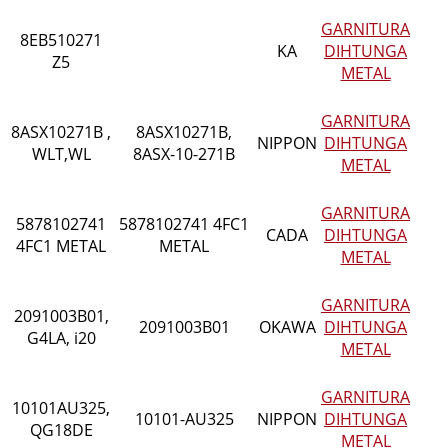
GARNITURA
8EB510271
KA
DIHTUNGA
Z5
METAL
GARNITURA
8ASX10271B ,
8ASX10271B,
NIPPON
DIHTUNGA
WLT,WL
8ASX-10-271B
METAL
GARNITURA
5878102741
5878102741 4FC1
CADA
DIHTUNGA
4FC1 METAL
METAL
METAL
GARNITURA
2091003B01,
2091003B01
OKAWA
DIHTUNGA
G4LA, i20
METAL
GARNITURA
10101AU325,
10101-AU325
NIPPON
DIHTUNGA
QG18DE
METAL